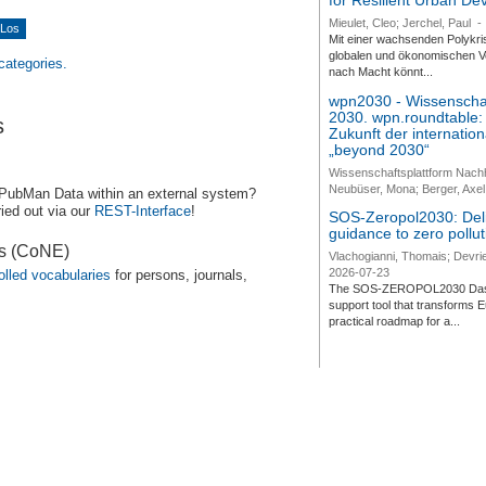
for Resilient Urban D
Mieulet, Cleo; Jerchel, Paul
-
Mit einer wachsenden Polykri
globalen und ökonomischen Ve
 categories.
nach Macht könnt...
wpn2030 - Wissenschaf
2030. wpn.roundtable:
s
Zukunft der internatio
„beyond 2030“
Wissenschaftsplattform Nach
Neubüser, Mona; Berger, Axel 
 PubMan Data within an external system?
ied out via our
REST-Interface
!
SOS-Zeropol2030: Deli
guidance to zero pollut
es (CoNE)
Vlachogianni, Thomais; Devrie
2026-07-23
olled vocabularies
for persons, journals,
The SOS-ZEROPOL2030 Dashbo
support tool that transforms E
practical roadmap for a...