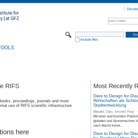
Disclai
Include files
TOOLS
se RIFS
Most Recently 
Dare to Design for Dis
Wirtschaften als Schlüs
 books, proceedings, journals and more
Stadtentwicklung
rnal use of RIFS scientific infrastructure
Mieulet, Cleo; Jerchel, Paul
-
Mit einer wachsenden Polykri
globalen und ökonomischen Ve
nach Macht könnt...
tions here
Dare to Design for Di