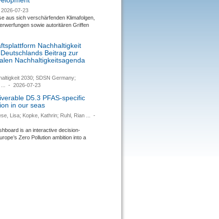
evelopment
2026-07-23
se aus sich verschärfenden Klimafolgen,
rwerfungen sowie autoritären Griffen
tsplattform Nachhaltigkeit
 Deutschlands Beitrag zur
nalen Nachhaltigkeitsagenda
haltigkeit 2030; SDSN Germany;
...
-
2026-07-23
verable D5.3 PFAS-specific
ion in our seas
se, Lisa; Kopke, Kathrin; Ruhl, Rian ...
-
ard is an interactive decision-
urope’s Zero Pollution ambition into a