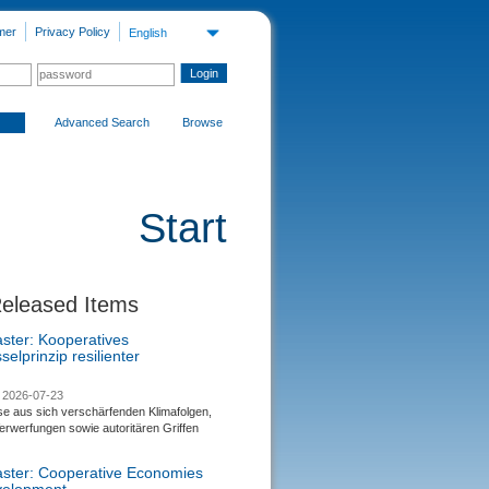
mer
Privacy Policy
English
Advanced Search
Browse
Start
Released Items
aster: Kooperatives
selprinzip resilienter
2026-07-23
se aus sich verschärfenden Klimafolgen,
rwerfungen sowie autoritären Griffen
saster: Cooperative Economies